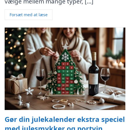
vælge mellem mange typer, […]
Forsæt med at læse
Gør din julekalender ekstra speciel
med julesmykker og portvin